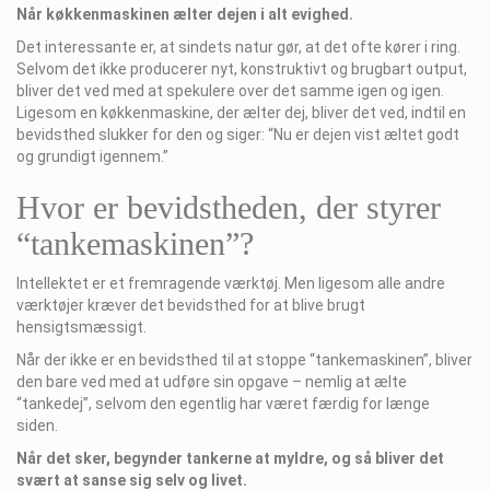
Når køkkenmaskinen ælter dejen i alt evighed.
Det interessante er, at sindets natur gør, at det ofte kører i ring.
Selvom det ikke producerer nyt, konstruktivt og brugbart output,
bliver det ved med at spekulere over det samme igen og igen.
Ligesom en køkkenmaskine, der ælter dej, bliver det ved, indtil en
bevidsthed slukker for den og siger: “Nu er dejen vist æltet godt
og grundigt igennem.”
Hvor er bevidstheden, der styrer
“tankemaskinen”?
Intellektet er et fremragende værktøj. Men ligesom alle andre
værktøjer kræver det bevidsthed for at blive brugt
hensigtsmæssigt.
Når der ikke er en bevidsthed til at stoppe “tankemaskinen”, bliver
den bare ved med at udføre sin opgave – nemlig at ælte
“tankedej”, selvom den egentlig har været færdig for længe
siden.
Når det sker, begynder tankerne at myldre, og så bliver det
svært at sanse sig selv og livet.