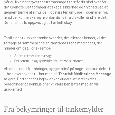
Når du ikke har prøvet tantramassage før, står dit sind over for
det ukendte. Det forsøger at skabe sikkerhed og tryghed ved at
gennemtænke alle mulige – og næsten umulige – scenarier for,
hvad der kunne ske, og hvordan du i så fald skulle håndtere det.
Det er sindets opgave, og det er helt okay.
Fordi sindet kun kan tænke over det, det allerede kender, vil det
forsøge at sammenligne en tantramassage med noget, der
minder om det. For eksempel:
Andre former for massage.
Det sensuelle og lystfyldte fra intime relationer.
Alt det, sindet frembringer, bygger altså på noget, der kun delvist
– hvis overhovedet – har med en
Tantrisk Meditations Massage
at gøre. Derfor er det logisk at konkludere, at intellektets
beregninger og konklusioner vil være behæftet med en vis
usikkerhed.
Fra bekymringer til tankemylder