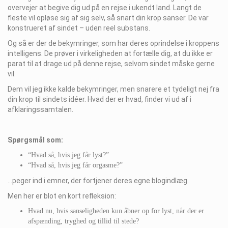
overvejer at begive dig ud på en rejse i ukendt land. Langt de
fleste vil opløse sig af sig selv, så snart din krop sanser. De var
konstrueret af sindet – uden reel substans.
Og så er der de bekymringer, som har deres oprindelse i kroppens
intelligens. De prøver i virkeligheden at fortælle dig, at du ikke er
parat til at drage ud på denne rejse, selvom sindet måske gerne
vil.
Dem vil jeg ikke kalde bekymringer, men snarere et tydeligt nej fra
din krop til sindets idéer. Hvad der er hvad, finder vi ud af i
afklaringssamtalen.
Spørgsmål som:
“Hvad så, hvis jeg får lyst?”
“Hvad så, hvis jeg får orgasme?”
…peger ind i emner, der fortjener deres egne blogindlæg.
Men her er blot en kort refleksion:
Hvad nu, hvis sanseligheden kun åbner op for lyst, når der er
afspænding, tryghed og tillid til stede?