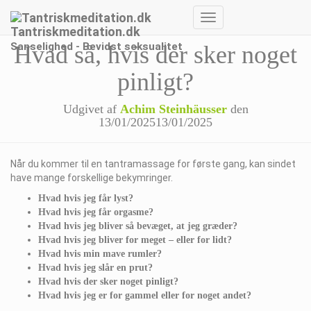
Skift
Tantriskmeditation.dk
navigation
Sanselighed - Bevidst seksualitet
Hvad så, hvis der sker noget
pinligt?
Udgivet af
Achim Steinhäusser
den
13/01/2025
13/01/2025
Når du kommer til en tantramassage for første gang, kan sindet
have mange forskellige bekymringer.
Hvad hvis jeg får lyst?
Hvad hvis jeg får orgasme?
Hvad hvis jeg bliver så bevæget, at jeg græder?
Hvad hvis jeg bliver for meget – eller for lidt?
Hvad hvis min mave rumler?
Hvad hvis jeg slår en prut?
Hvad hvis der sker noget pinligt?
Hvad hvis jeg er for gammel eller for noget andet?