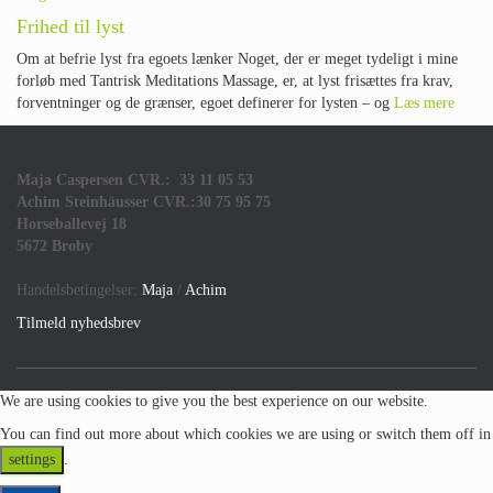
Frihed til lyst
Om at befrie lyst fra egoets lænker Noget, der er meget tydeligt i mine
forløb med Tantrisk Meditations Massage, er, at lyst frisættes fra krav,
forventninger og de grænser, egoet definerer for lysten – og
Læs mere
Maja Caspersen CVR.: 33 11 05 53
Achim Steinhäusser CVR.:30 75 95 75
Horseballevej 18
5672 Broby
Handelsbetingelser:
Maja
/
Achim
Tilmeld nyhedsbrev
We are using cookies to give you the best experience on our website.
You can find out more about which cookies we are using or switch them off in
settings
.