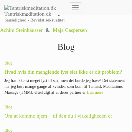
Naturlighed & Lyst
Skift
Tantriskmeditation.dk
navigation
Sanselighed - Bevidst seksualitet
Achim Steinhäusser
&
Maja Caspersen
Blog
Blog
Hvad hvis din manglende lyst slet ikke er dit problem?
Jeg har ikke så meget lyst til sex, men det burde jeg have! Det statement
har jeg hørt mange gange af kvinder, som kom til Tantrisk Meditations
Massage (TMM), efterfulgt af at deres partner er
Læs mere
Blog
Om at komme hjem – til den du i virkeligheden er
Blog