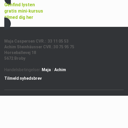
Genfind lysten
gratis mini-kursus
tilmed dig her
Maja Caspersen CVR.: 33 11 05 53
Achim Steinhäusser CVR.:30 75 95 75
Horseballevej 18
5672 Broby
Handelsbetingelser:
Maja
/
Achim
Tilmeld nyhedsbrev