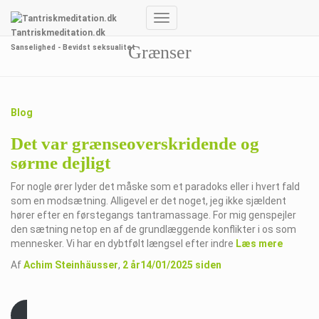
Skift
Tantriskmeditation.dk
navigation
Grænser
Sanselighed - Bevidst seksualitet
Blog
Det var grænseoverskridende og
sørme dejligt
For nogle ører lyder det måske som et paradoks eller i hvert fald
som en modsætning. Alligevel er det noget, jeg ikke sjældent
hører efter en førstegangs tantramassage. For mig genspejler
den sætning netop en af de grundlæggende konflikter i os som
mennesker. Vi har en dybtfølt længsel efter indre
Læs mere
Af
Achim Steinhäusser
,
2 år
14/01/2025
siden