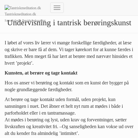
Skift
Tantriskmeditation.dk
navigation
Undervisning i tantrisk berøringskunst
Sanselighed - Bevidst seksualitet
I løbet af vores liv lærer vi mange forskellige færdigheder, at læse
og skrive er bare få af dem. Vi tager kørekort for at kunne færdes i
trafikken. Men meget få har lært at berøre med nærvær hinsides et
hvert ’projekt’.
Kunsten, at berøre og tage kontakt
Hos os anser vi berøring og kontakt som en kunst der bygger på
nogle grundlæggende færdigheder.
At berøre og tage kontakt uden formål, uden projekt, kun
sansningen i nuet. Det åbner et helt nyt rum at mødes i både i
parforholdet eller i en tantramassage.
At mødes i berøring og lyst, uden krav og forventninger, sætter
livskraften og kreativitet fri. –Og sanseligheden kan vokse ud over
alt du kender fra almindelig ’intimitet’.