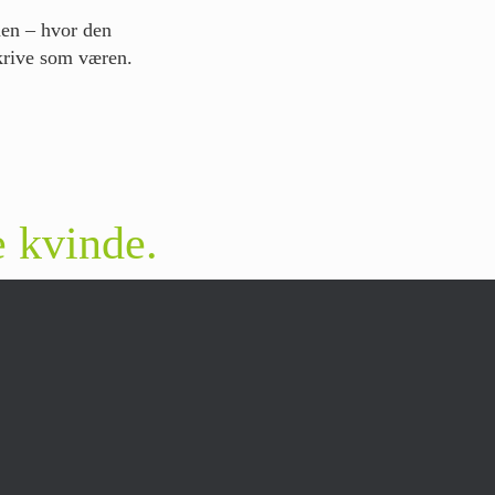
onen – hvor den
eskrive som væren.
e kvinde.