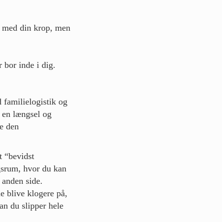
en med din krop, men
 bor inde i dig.
familielogistik og
r en længsel og
ke den
t “bevidst
gsrum, hvor du kan
 anden side.
e blive klogere på,
an du slipper hele