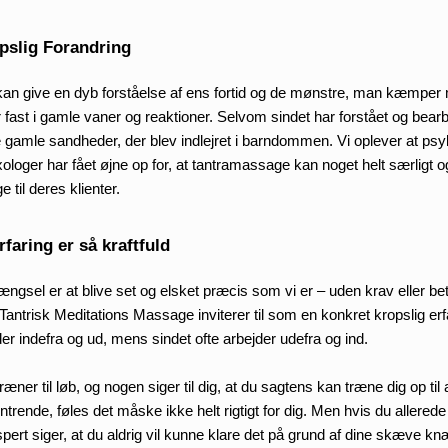
ropslig Forandring
an give en dyb forståelse af ens fortid og de mønstre, man kæmper 
fast i gamle vaner og reaktioner. Selvom sindet har forstået og bearbej
e gamle sandheder, der blev indlejret i barndommen. Vi oplever at psyk
loger har fået øjne op for, at tantramassage kan noget helt særligt og
 til deres klienter.
faring er så kraftfuld
ngsel er at blive set og elsket præcis som vi er – uden krav eller bet
antrisk Meditations Massage inviterer til som en konkret kropslig erf
der indefra og ud, mens sindet ofte arbejder udefra og ind. 
træner til løb, og nogen siger til dig, at du sagtens kan træne dig op til
ende, føles det måske ikke helt rigtigt for dig. Men hvis du allerede h
ert siger, at du aldrig vil kunne klare det på grund af dine skæve knæ,