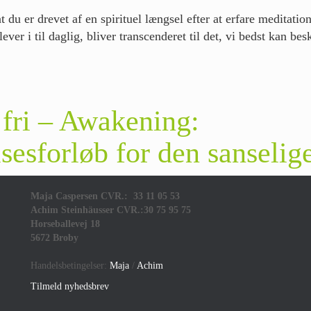
 du er drevet af en spirituel længsel efter at erfare meditati
lever i til daglig, bliver transcenderet til det, vi bedst kan b
 fri – Awakening:
sesforløb for den sanselig
Maja Caspersen CVR.: 33 11 05 53
Achim Steinhäusser CVR.:30 75 95 75
Horseballevej 18
5672 Broby
Handelsbetingelser:
Maja
/
Achim
Tilmeld nyhedsbrev