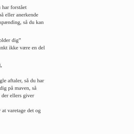
 har forstået
på eller anerkende
fspænding, så du kan
older dig”
unkt ikke være en del
.
e aftaler, så du har
 dig på maven, så
der ellers giver
 at varetage det og