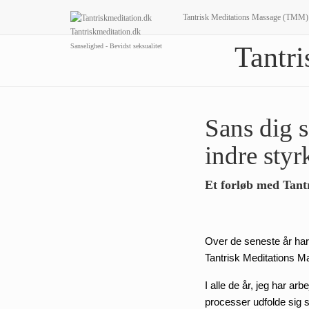
Tantrisk Meditations Massage (TMM
Tantriskmeditation.dk
Tantri
Sanselighed - Bevidst seksualitet
Sans dig s
indre styr
Et forløb med Tant
Over de seneste år har 
Tantrisk Meditations Ma
I alle de år, jeg har a
processer udfolde sig s