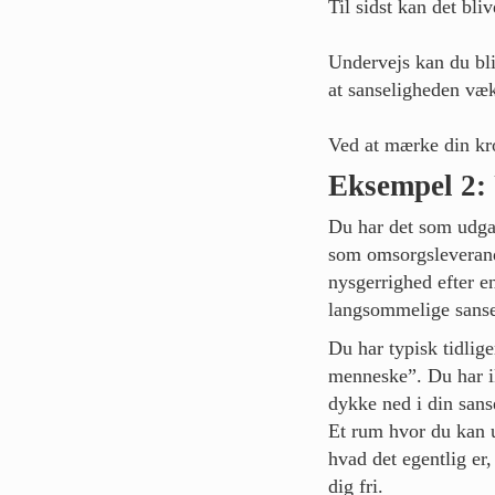
Til sidst kan det bli
Undervejs kan du bli
at sanseligheden væk
Ved at mærke din kro
Eksempel 2: 
Du har det som udga
som omsorgsleverandø
nysgerrighed efter e
langsommelige sansel
Du har typisk tidlige
menneske”. Du har i
dykke ned i din sans
Et rum hvor du kan u
hvad det egentlig er,
dig fri.