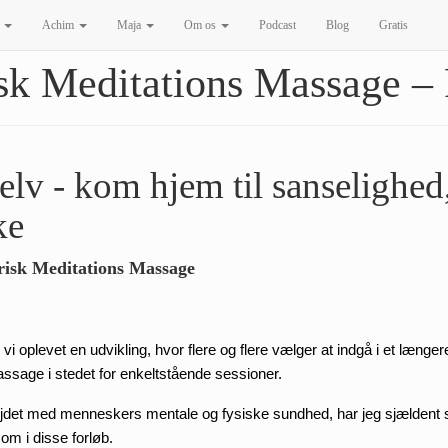
)
Achim
Maja
Om os
Podcast
Blog
Gratis
sk Meditations Massage –
elv - kom hjem til sanselighed,
ke
risk Meditations Massage
vi oplevet en udvikling, hvor flere og flere vælger at indgå i et længe
ssage i stedet for enkeltstående sessioner.
rbejdet med menneskers mentale og fysiske sundhed, har jeg sjældent s
om i disse forløb.