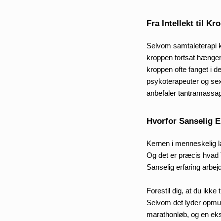
Fra Intellekt til K
Selvom samtaleterapi k
kroppen fortsat hænger 
kroppen ofte fanget i d
psykoterapeuter og sexo
anbefaler tantramassage
Hvorfor Sanselig Er
Kernen i menneskelig læ
Og det er præcis hvad T
Sanselig erfaring arbej
Forestil dig, at du ikke 
Selvom det lyder opmuntr
marathonløb, og en eksp