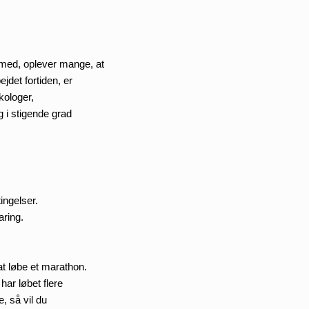
med, oplever mange, at 
det fortiden, er 
ologer, 
 i stigende grad 
ingelser. 
aring.
 at løbe et marathon. 
ar løbet flere 
 så vil du 