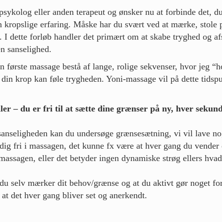
sykolog eller anden terapeut og ønsker nu at forbinde det, du
in kropslige erfaring. Måske har du svært ved at mærke, stole 
. I dette forløb handler det primært om at skabe tryghed og a
en sanselighed.
 første massage bestå af lange, rolige sekvenser, hvor jeg “h
så din krop kan føle trygheden. Yoni-massage vil på dette tidsp
ler – du er fri til at sætte dine grænser på ny, hver sekund
anseligheden kan du undersøge grænsesætning, vi vil lave nogl
 dig fri i massagen, det kunne fx være at hver gang du vender
 massagen, eller det betyder ingen dynamiske strøg ellers hvad 
 du selv mærker dit behov/grænse og at du aktivt gør noget for
r at det hver gang bliver set og anerkendt.