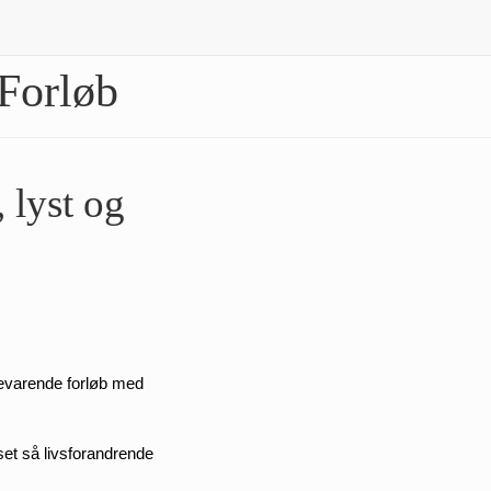
 Forløb
 lyst og
revarende forløb med 
et så livsforandrende 