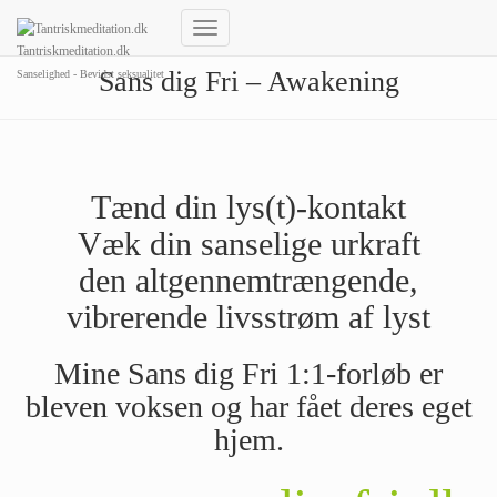
Skift
Tantriskmeditation.dk
navigation
Sans dig Fri – Awakening
Sanselighed - Bevidst seksualitet
Tænd din lys(t)-kontakt
Væk din sanselige urkraft
den altgennemtrængende,
vibrerende livsstrøm af lyst
Mine Sans dig Fri 1:1-forløb er
bleven voksen og har fået deres eget
hjem.