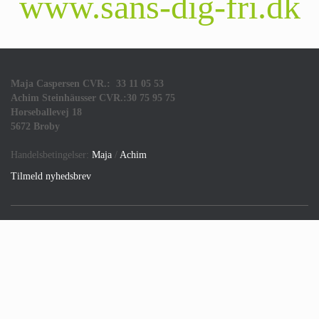
www.sans-dig-fri.dk
Maja Caspersen CVR.: 33 11 05 53
Achim Steinhäusser CVR.:30 75 95 75
Horseballevej 18
5672 Broby
Handelsbetingelser:
Maja
/
Achim
Tilmeld nyhedsbrev