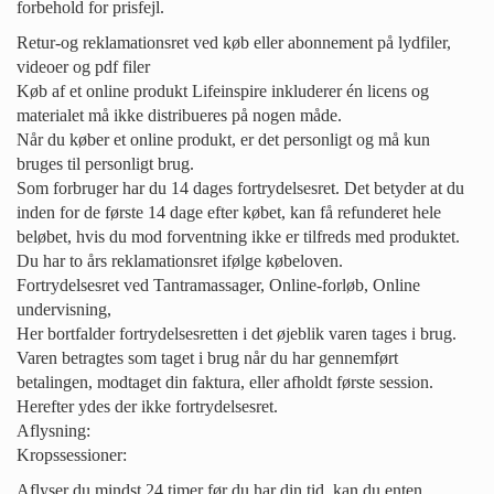
forbehold for prisfejl.
Retur-og reklamationsret ved køb eller abonnement på lydfiler,
videoer og pdf filer
Køb af et online produkt Lifeinspire inkluderer én licens og
materialet må ikke distribueres på nogen måde.
Når du køber et online produkt, er det personligt og må kun
bruges til personligt brug.
Som forbruger har du 14 dages fortrydelsesret. Det betyder at du
inden for de første 14 dage efter købet, kan få refunderet hele
beløbet, hvis du mod forventning ikke er tilfreds med produktet.
Du har to års reklamationsret ifølge købeloven.
Fortrydelsesret ved Tantramassager, Online-forløb, Online
undervisning,
Her bortfalder fortrydelsesretten i det øjeblik varen tages i brug.
Varen betragtes som taget i brug når du har gennemført
betalingen, modtaget din faktura, eller afholdt første session.
Herefter ydes der ikke fortrydelsesret.
Aflysning:
Kropssessioner:
Aflyser du mindst 24 timer før du har din tid, kan du enten