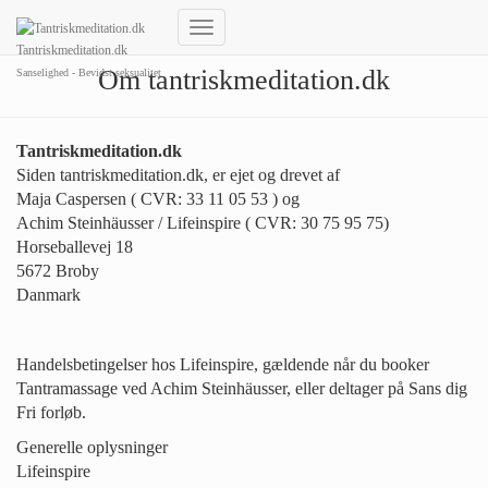
Skift
Tantriskmeditation.dk
navigation
Om tantriskmeditation.dk
Sanselighed - Bevidst seksualitet
Tantriskmeditation.dk
Siden tantriskmeditation.dk, er ejet og drevet af
Maja Caspersen (
CVR: 33 11 05 53 ) og
Achim Steinhäusser / Lifeinspire ( CVR: 30 75 95 75)
Horseballevej 18
5672 Broby
Danmark
Handelsbetingelser hos Lifeinspire, gældende når du booker
Tantramassage ved Achim Steinhäusser, eller deltager på Sans dig
Fri forløb.
Generelle oplysninger
Lifeinspire